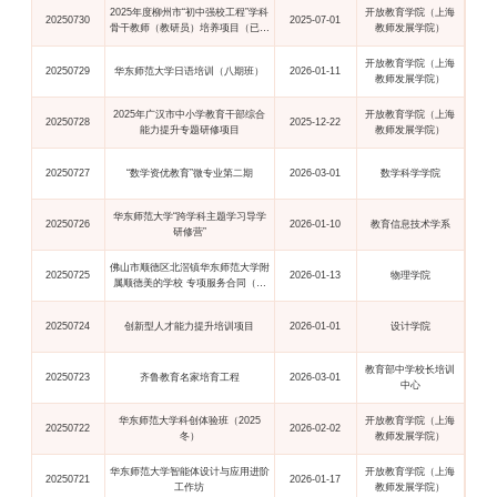
2025年度柳州市“初中强校工程”学科
开放教育学院（上海
20250730
2025-07-01
骨干教师（教研员）培养项目（已上
教师发展学院）
报项目第2次结算）
开放教育学院（上海
20250729
华东师范大学日语培训（八期班）
2026-01-11
教师发展学院）
2025年广汉市中小学教育干部综合
开放教育学院（上海
20250728
2025-12-22
能力提升专题研修项目
教师发展学院）
20250727
“数学资优教育”微专业第二期
2026-03-01
数学科学学院
华东师范大学“跨学科主题学习导学
20250726
2026-01-10
教育信息技术学系
研修营”
佛山市顺德区北滘镇华东师范大学附
20250725
2026-01-13
物理学院
属顺德美的学校 专项服务合同（科
学冬令营项目）
20250724
创新型人才能力提升培训项目
2026-01-01
设计学院
教育部中学校长培训
20250723
齐鲁教育名家培育工程
2026-03-01
中心
华东师范大学科创体验班（2025
开放教育学院（上海
20250722
2026-02-02
冬）
教师发展学院）
华东师范大学智能体设计与应用进阶
开放教育学院（上海
20250721
2026-01-17
工作坊
教师发展学院）