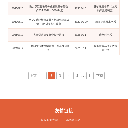
助力双江县教师专业发展三年行动
开放教育学院（上海
20250720
2026-01-01
（2024-2026）2026年度
教师发展学院）
“AIGC赋能教师发展与创新实践高级
20250719
2026-01-09
教育信息技术学系
研” (第七期) 招生简章
20250718
儿童语言康复师中级培训班
2026-01-14
康复科学系
广州职业技术大学管理干部高级研修
职业教育与成人教育
20250717
2025-12-17
班
研究所
. . .
上页
1
2
3
4
5
41
下页
友情链接
华东师范大学
基础教育处